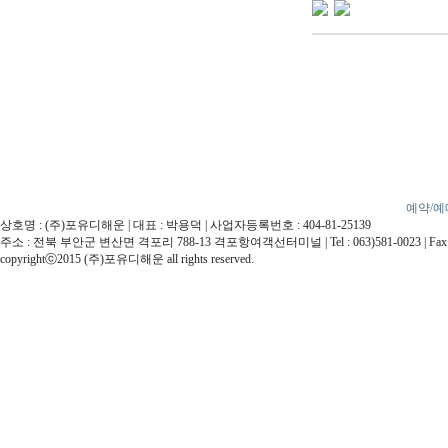
예약/예
상호명 : (주)포유디해운 | 대표 : 박용덕 | 사업자등록번호 : 404-81-25139
주소 : 전북 부안군 변산면 격포리 788-13 격포항여객선터미널 | Tel : 063)581-0023 | Fax : 
copyrightⓒ2015 (주)포유디해운 all rights reserved.